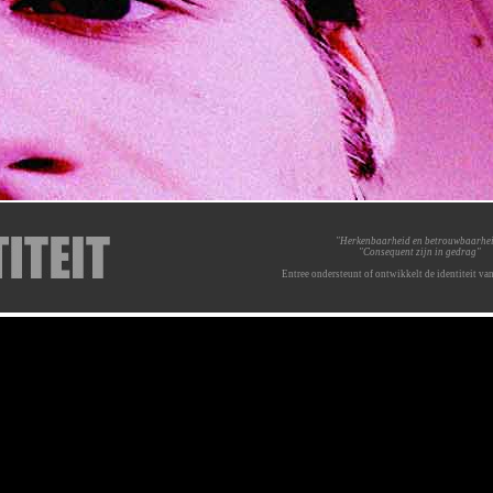
"Herkenbaarheid en betrouwbaarhe
"Consequent zijn in gedrag"
Entree ondersteunt of ontwikkelt de identiteit va