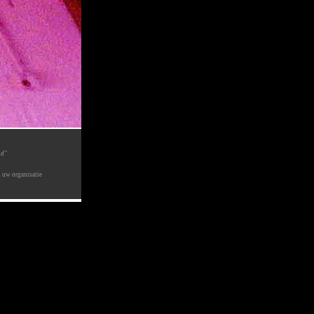
id"
n uw organisatie